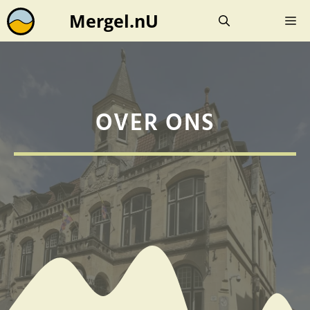
Ga
Mergel.nU
M
naar
de
inhoud
OVER ONS