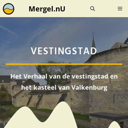
Ga
Mergel.nU
M
naar
de
inhoud
VESTINGSTAD
Het Verhaal van de vestingstad en
het kasteel van Valkenburg