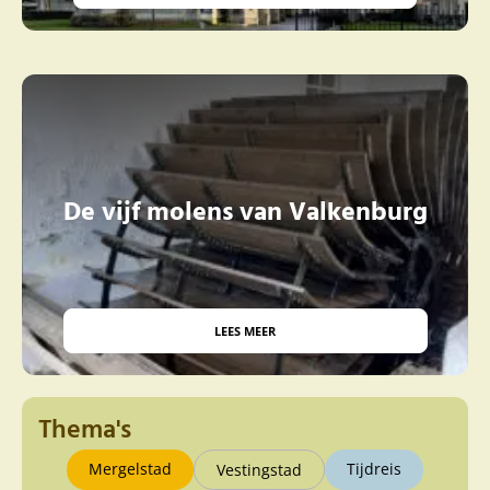
De vijf molens van Valkenburg
LEES MEER
Thema's
Mergelstad
Tijdreis
Vestingstad