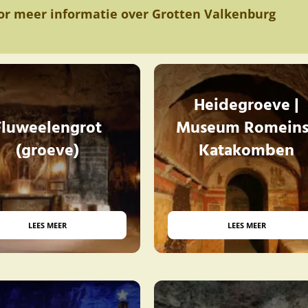
oor meer informatie over Grotten Valkenburg
Heidegroeve |
Fluweelengrot
Museum Romein
(groeve)
Katakomben
LEES MEER
LEES MEER