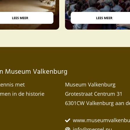
LEES MEER
LEES MEER
 van Museum Valkenburg
kennis met
Museum Valkenburg
emen in de historie
Grotestraat Centrum 31
6301CW Valkenburg aan d
www.museumvalkenbur
info@mergel.nu