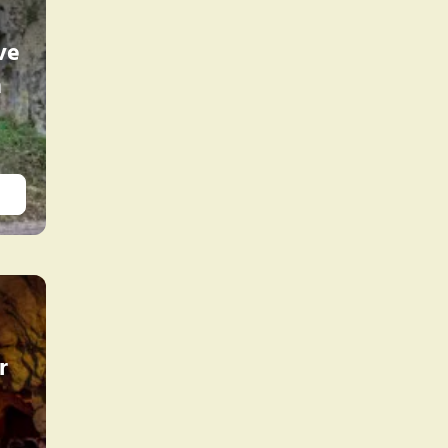
ve
n
r