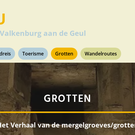
U
 Valkenburg aan de Geul
jdreis
Toerisme
Grotten
Wandelroutes
GROTTEN
Het Verhaal van de mergelgroeves/grotte