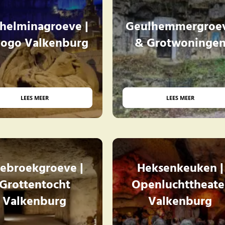
helminagroeve |
Geulhemmergroe
ogo Valkenburg
& Grotwoninge
LEES MEER
LEES MEER
ebroekgroeve |
Heksenkeuken |
Grottentocht
Openluchttheate
Valkenburg
Valkenburg