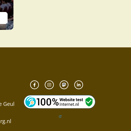
e Geul
g.nl