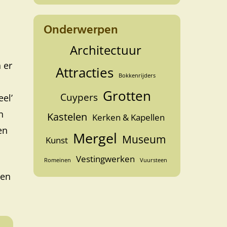
Onderwerpen
Architectuur
 er
Attracties
Bokkenrijders
Grotten
Cuypers
el’
n
Kastelen
Kerken & Kapellen
en
Mergel
Museum
Kunst
Vestingwerken
Romeinen
Vuursteen
gen