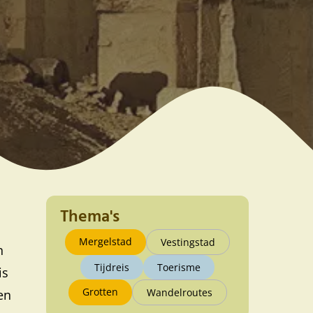
Thema's
Mergelstad
Vestingstad
n
Tijdreis
Toerisme
is
Grotten
Wandelroutes
en