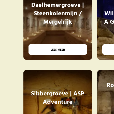
Daelhemergroeve |
Steenkolenmijn /
Wil
Mergelrijk
A G
LEES MEER
Ro
Sibbergroeve | ASP
Adventure