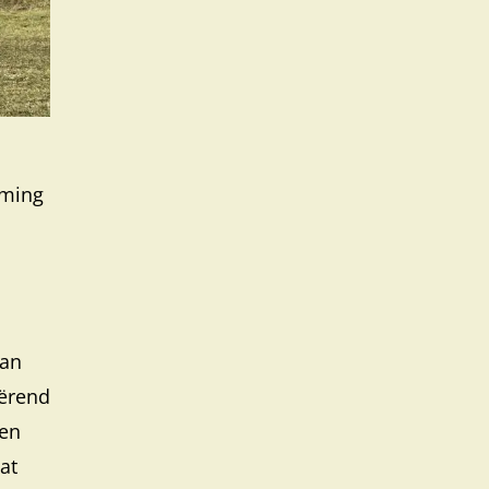
rming
van
iërend
ten
at