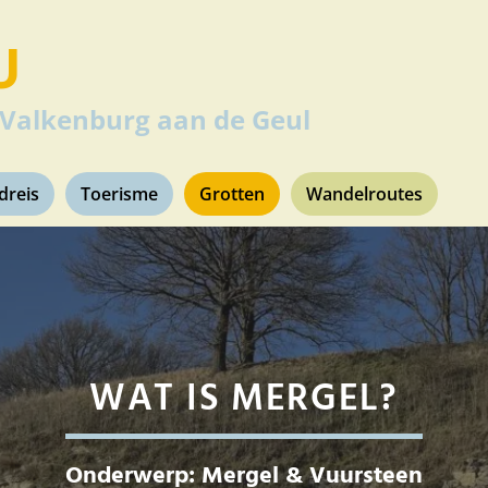
U
 Valkenburg aan de Geul
jdreis
Toerisme
Grotten
Wandelroutes
WAT IS MERGEL?
Onderwerp:
Mergel
&
Vuursteen