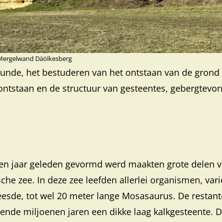
Mergelwand Däölkesberg
kunde, het bestuderen van het ontstaan van de grond
ontstaan en de structuur van gesteentes, gebergtevo
oen jaar geleden gevormd werd maakten grote delen 
che zee. In deze zee leefden allerlei organismen, var
reesde, tot wel 20 meter lange Mosasaurus. De restan
nde miljoenen jaren een dikke laag kalkgesteente. D