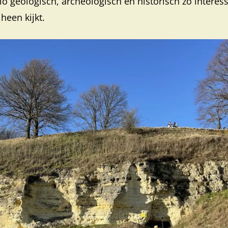
io geologisch, archeologisch en historisch zo interes
heen kijkt.