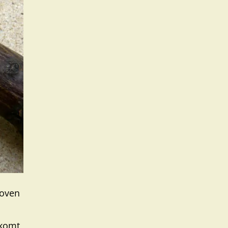
boven
 komt