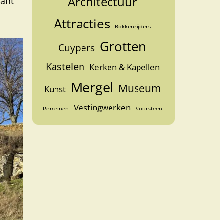
Architectuur
sant
Attracties
Bokkenrijders
Grotten
Cuypers
Kastelen
Kerken & Kapellen
Mergel
Museum
Kunst
Vestingwerken
Romeinen
Vuursteen