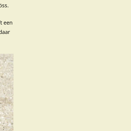
öss.
ft een
 daar